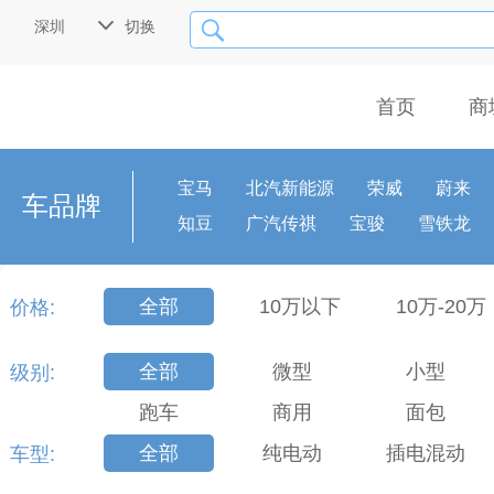

深圳
切换

首页
商
宝马
北汽新能源
荣威
蔚来
车品牌
知豆
广汽传祺
宝骏
雪铁龙
摩登汽车
全部
10万以下
10万-20万
价格:
全部
微型
小型
级别:
跑车
商用
面包
全部
纯电动
插电混动
车型: