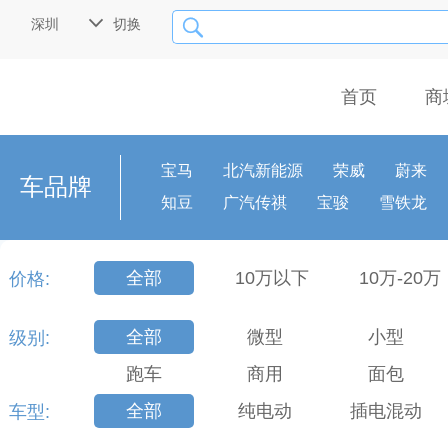

深圳
切换

首页
商
宝马
北汽新能源
荣威
蔚来
车品牌
知豆
广汽传祺
宝骏
雪铁龙
全部
10万以下
10万-20万
价格:
全部
微型
小型
级别:
跑车
商用
面包
全部
纯电动
插电混动
车型: