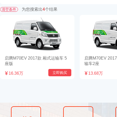
为您搜索出
4
个结果
清空条件
启腾M70EV 2017款 厢式运输车 5
启腾M70EV 20
座版
输车2座
立即购买

16.36万

13.68万