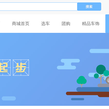
搜索
页
商城首页
选车
团购
精品车饰