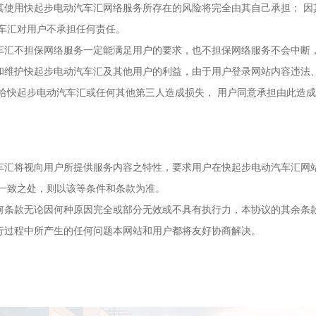
同意其使用快起步电动汽车汇网络服务所存在的风险将完全由其自己承担； 
车汇对用户不承担任何责任。
动汽车汇不担保网络服务一定能满足用户的要求，也不担保网络服务不会中断
保障和维护快起步电动汽车汇及其他用户的利益，由于用户登录网站内容违法
给快起步电动汽车汇或任何其他第三人造成损失， 用户同意承担由此造
动汽车汇将视向用户所提供服务内容之特性，要求用户在快起步电动汽车汇网
一致之处，则以该等条件和条款为准。
的任何条款无论因何种原因完全或部分无效或不具有执行力，本协议的其余条
议执行过程中所产生的任何问题本网站和用户都将友好协商解决。