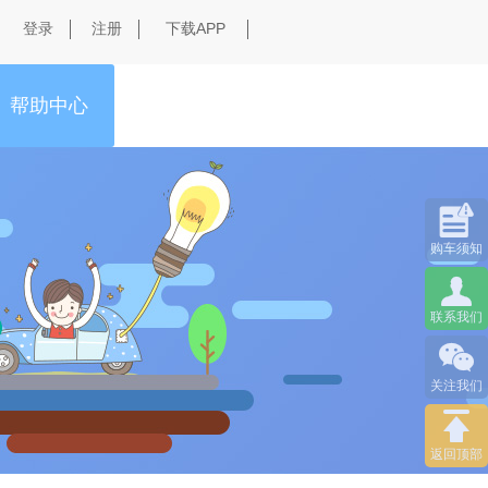
下载APP
帮助中心

购车须知

联系我们

关注我们

返回顶部