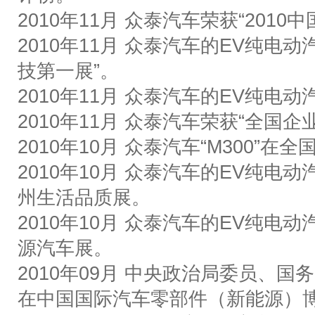
2010
年
11
月
众泰汽车荣获
“2010
中
2010
年
11
月
众泰汽车的
EV
纯电动
技第一展
”
。
2010
年
11
月
众泰汽车的
EV
纯电动
2010
年
11
月
众泰汽车荣获
“
全国企
2010
年
10
月
众泰汽车
“M300”
在全
2010
年
10
月
众泰汽车的
EV
纯电动
州生活品质展。
2010
年
10
月
众泰汽车的
EV
纯电动
源汽车展。
2010
年
09
月
中央政治局委员、国务
在中国国际汽车零部件（新能源）