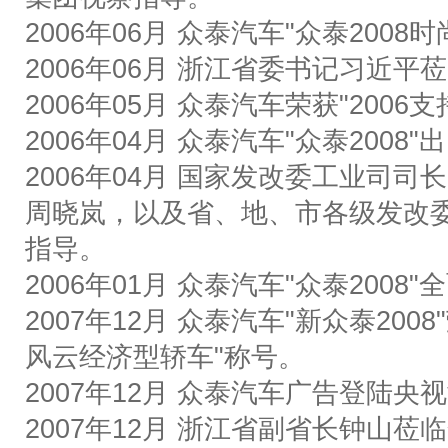
2006
年
06
月
众泰汽车
"
众泰
2008
时
2006
年
06
月
浙江省委书记习近平莅
2006
年
05
月
众泰汽车荣获
"2006
支
2006
年
04
月
众泰汽车
"
众泰
2008"
出
2006
年
04
月
国家发改委工业司司长
周晓岚，以及省、地、市各级发改
指导。
2006
年
01
月
众泰汽车
"
众泰
2008"
全
2007
年
12
月
众泰
汽车
"
新众泰
2008"
风云经济型轿车
"
称号。
2007
年
12
月
众泰汽车
广告登陆央视
2007
年
12
月
浙江省副省长钟山莅临