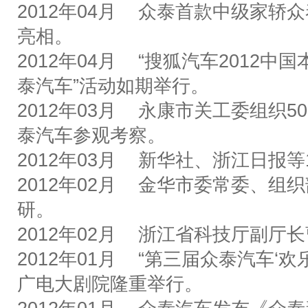
2012
年
04
月
众泰首款中级家轿众
亮相。
2012
年
04
月
“
搜狐汽车
2012
中国
泰汽车
”
活动如期举行。
2012
年
03
月
永康市关工委组织
50
泰汽车参观考察。
2012
年
03
月
新华社、浙江日报等
2012
年
02
月
金华市委常委、组织
研。
2012
年
02
月
浙江省科技厅副厅长
2012
年
01
月
“
第三届众泰汽车
‘
欢
广电大剧院隆重举行。