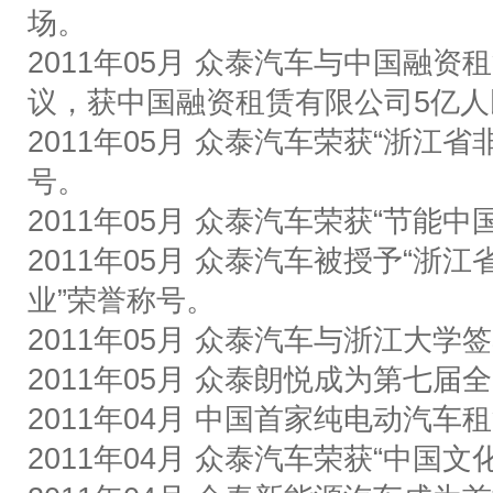
场。
2011
年
05
月
众泰汽车与中国融资租
议，获中国融资租赁有限公司
5
亿人
2011
年
05
月
众泰汽车荣获
“
浙江省
号。
2011
年
05
月
众泰汽车荣获
“
节能中
2011
年
05
月
众泰汽车被授予
“
浙江
业
”
荣誉称号。
2011
年
05
月
众泰汽车与浙江大学签
2011
年
05
月
众泰朗悦成为第七届全
2011
年
04
月
中国首家纯电动汽车租
2011
年
04
月
众泰汽车荣获
“
中国文