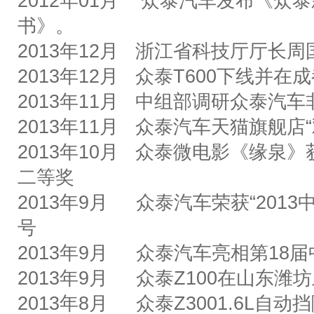
2012
年
01
月
众泰汽车发布《众泰
书》。
2013
年
12
月
浙江省科技厅厅长周
2013
年
12
月
众泰
T600
下线并在成
2013
年
11
月
中组部调研
众泰汽车
2013
年
11
月
众泰汽车天猫旗舰店
“
2013
年
10
月
众泰微电影《缘泉》
二等奖
2013
年
9
月
众泰汽车荣获
“2013
号
2013
年
9
月
众泰汽车亮相第
18
届
2013
年
9
月
众泰
Z100
在山东潍坊
2013
年
8
月
众泰
Z3001.6L
自动挡