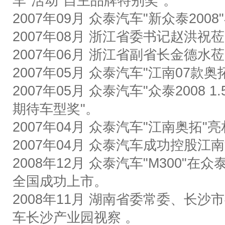
车
"
活动
"
自主品牌特别奖
"
。
2007
年
09
月
众泰汽车
"
新众泰
2008"
2007
年
08
月
浙江省委书记赵洪祝莅
2007
年
06
月
浙江省副省长金德水莅
2007
年
05
月
众泰汽车
"
江南
07
款奥
2007
年
05
月
众泰汽车
"
众泰
2008 1.
期待车型奖
"
。
2007
年
04
月
众泰汽车
"
江南奥拓
"
亮
2007
年
04
月
众泰汽车成功控股江南
2008
年
12
月
众泰
汽车
"M300"
在众
全国成功上市。
2008
年
11
月
湖南省委常委、长沙市
车长沙产业园视察
。