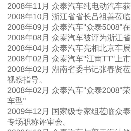
2008
年
11
月
众泰汽车
纯电动汽车获
2008
年
10
月
浙江省省长吕祖善莅临
2008
年
09
月
众泰汽车
"
众泰
5008"
在
2008
年
08
月
众泰汽车被评为浙江省
2008
年
04
月
众泰汽车亮相北京车展
2008
年
02
月
众泰汽车
"
江南
TT"
上市
2008
年
02
月
湖南省委书记张春贤莅
视察指导。
2008
年
02
月
众泰汽车
"
众泰
2008"
荣
车型
"
2009
年
12
月
国家级专家组莅临
众泰
专场职称评审会。