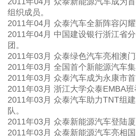
2011
年
04
月
众泰新能源汽车成为首
组织成员。
2011
年
04
月
众泰汽车全新阵容闪耀
2011
年
04
月
中国建设银行浙江省分
团。
2011
年
03
月
众泰绿色汽车亮相澳门
2011
年
03
月
全国首个新能源汽车集
2011
年
03
月
众泰汽车成为永康市首
2011
年
03
月
浙江大学众泰
EMBA
班
2011
年
03
月
众泰汽车助力
TNT
组建
队。
2011
年
03
月
众泰新能源汽车登陆厦
2011
年
03
月
众泰新能源汽车亮相国