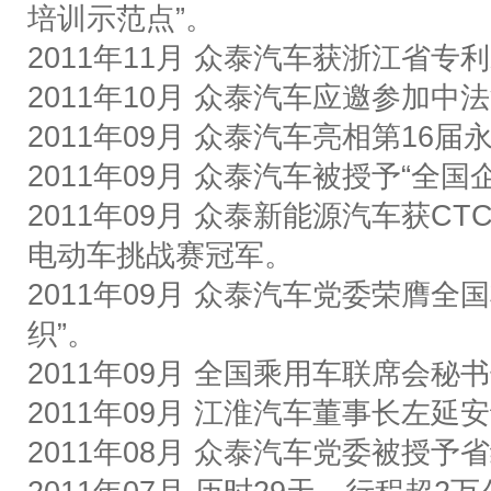
培训示范点
”
。
2011
年
11
月
众泰汽车
获浙江省专利
2011
年
10
月
众泰汽车应邀参加中法
2011
年
09
月
众泰汽车亮相第
16
届
2011
年
09
月
众泰汽车被授予
“
全国
2011
年
09
月
众泰新能源
汽车获
CT
电动车挑战赛冠军。
2011
年
09
月
众泰汽车党委荣膺全国
织
”
。
2011
年
09
月
全国乘用车联席会秘书
2011
年
09
月
江淮汽车董事长左延安
2011
年
08
月
众泰汽车党委被授予省