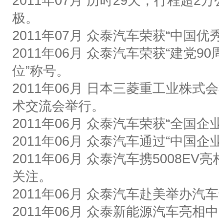
2011
年
07
月
历时
29
天，行程超
2
万
极。
2011
年
07
月
众泰汽车荣获
“
中国优
2011
年
06
月
众泰汽车荣获
“
建党
90
位
”
称号。
2011
年
06
月
日本三菱重工业株式会
术交流会举行。
2011
年
06
月
众泰汽车荣获
“
全国企
2011
年
06
月
众泰汽车通过
“
中国企
2011
年
06
月
众泰汽车携
5008EV
亮
关注。
2011
年
06
月
众泰汽车赴美举办汽车
2011
年
06
月
众泰新能源汽车亮相中