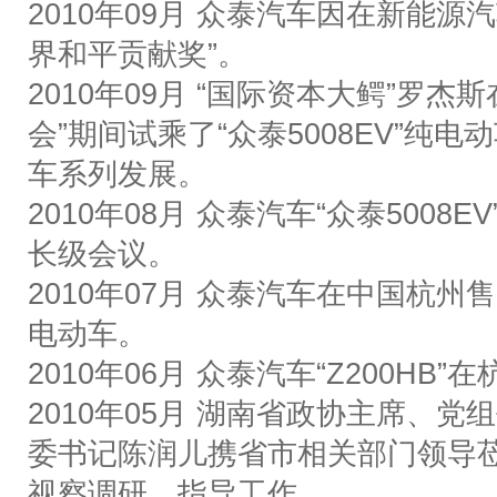
2010
年
09
月
众泰汽车因在新能源汽
界和平贡献奖
”
。
2010
年
09
月
“
国际资本大鳄
”
罗杰斯
会
”
期间试乘了
“
众泰
5008EV”
纯电动
车系列发展。
2010
年
08
月
众泰汽车
“
众泰
5008EV
长级会议。
2010
年
07
月
众泰汽车在中国杭州售
电动车。
2010
年
06
月
众泰汽车
“Z200HB”
在
2010
年
05
月
湖南省政协主席、党组
委书记陈润儿携省市相关部门领导
视察调研，指导工作。