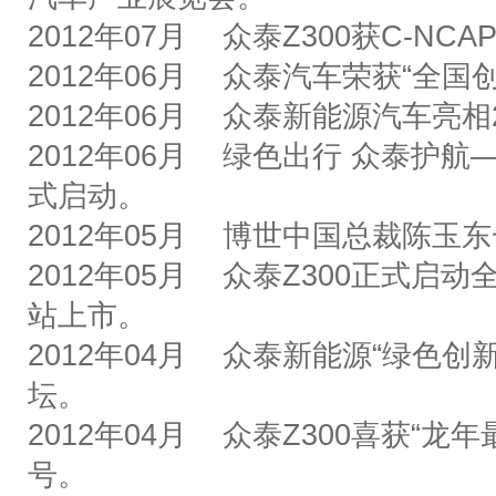
2012
年
07
月
众泰
Z300
获
C-NCA
2012
年
06
月
众泰汽车荣获
“
全国
2012
年
06
月
众泰新能源汽车亮相
2012
年
06
月
绿色出行
众泰护航
式启动。
2012
年
05
月
博世中国总裁陈玉东
2012
年
05
月
众泰
Z300
正式启动
站上市。
2012
年
04
月
众泰新能源
“
绿色创
坛。
2012
年
04
月
众泰
Z300
喜获
“
龙年
号。