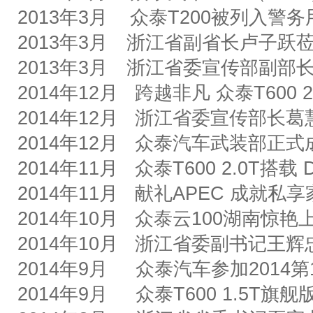
2013
年
3
月
众泰
T200
被列入警务
2013
年
3
月 浙江省副省长卢子跃
2013
年
3
月 浙江省委宣传部副部
2014
年
12
月
跨越非凡
众泰
T600 
2014
年
12
月
浙江省委宣传部长葛
2014
年
12
月
众泰汽车武装部正式
2014
年
11
月
众泰
T600 2.0T
搭载
2014
年
11
月
献礼
APEC
成就私享
2014
年
10
月
众泰
云
100
湖南惊艳
2014
年
10
月
浙江省委副书记王辉
2014
年
9
月
众泰汽车参加
2014
第
2014
年
9
月
众泰
T600 1.5T
旗舰