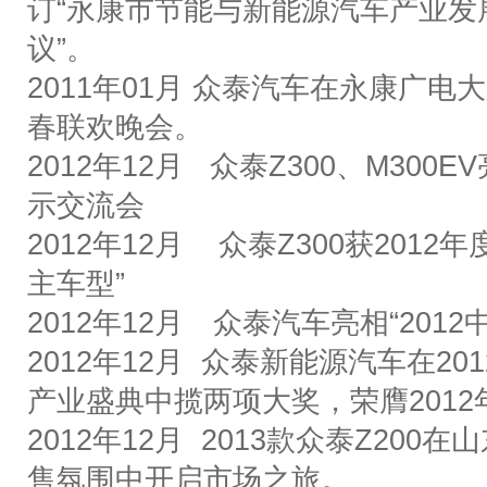
订
“
永康市节能与新能源汽车产业发
议
”
。
2011
年
01
月
众泰汽车在永康广电大
春联欢晚会。
2012
年
12
月
众泰
Z300
、
M300EV
示交流会
2012
年
12
月
众泰
Z300
获
2012
年
主车型
”
2012
年
12
月
众泰汽车
亮相
“2012
2012
年
12
月
众泰新能源
汽车在
201
产业盛典中揽两项大奖，荣膺
2012
2012
年
12
月
2013
款众泰
Z200
在山
售氛围中开启市场之旅。