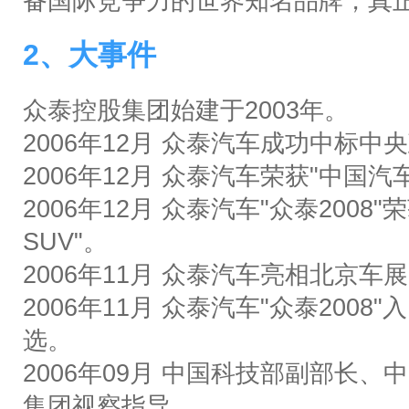
备国际竞争力的世界知名品牌，真
2、大事件
众泰控股集团始建于
2003
年。
2006
年
12
月
众泰
汽车成功中标中央
2006
年
12
月
众泰汽车
荣获
"
中国汽
2006
年
12
月
众泰汽车
"
众泰
2008"
荣
SUV"
。
2006
年
11
月
众泰汽车亮相北京车展
2006
年
11
月
众泰汽车
"
众泰
2008"
入
选。
2006
年
09
月
中国科技部副部长、中
集团视察指导。