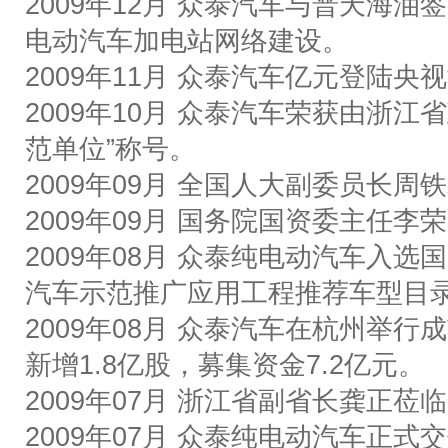
2009
年
12
月
众泰汽车
与普天海油签
电动汽车加电站网络建设。
2009
年
11
月
众泰汽车亿元登陆央视
2009
年
10
月
众泰汽车荣获由浙江省
范单位
”
称号。
2009
年
09
月
全国人大副委员长周铁
2009
年
09
月
国务院国资委主任李荣
2009
年
08
月
众泰纯电动汽车入选国
汽车示范推广应用工程推荐车型目
2009
年
08
月
众泰汽车在杭州举行成
新增
1.8
亿股，募集资金
7.2
亿元。
2009
年
07
月
浙江省副省长龚正莅临
2009
年
07
月
众泰纯电动汽车正式交