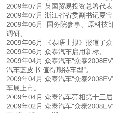
2009
年
07
月
英国贸易投资总署代表
2009
年
07
月
浙江省省委副书记夏宝
2009
年
06
月
国务院参事、原科技
调研。
2009
年
06
月
《泰晤士报》报道了众
2009
年
06
月
众泰汽车启用新标。
2009
年
04
月
众泰汽车
“
众泰
2008EV
汽车蓝皮书
“
值得期待车型
”
。
2009
年
04
月
众泰汽车
“
众泰
2008EV
车展上市。
2009
年
04
月
众泰汽车亮相第十三届
2009
年
02
月
众泰汽车
“
众泰
2008EV