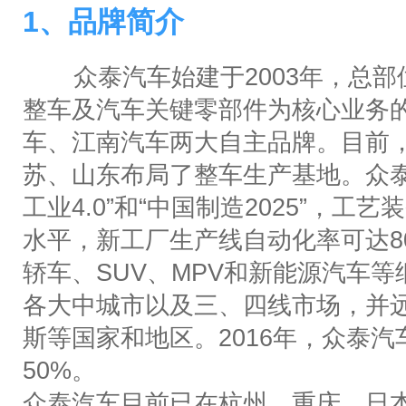
1、品牌简介
众泰
汽车始建于
2003
年，总部
整车及汽车关键零部件为核心业务
车
、江南汽车两大自主品牌。目前
苏、山东布局了整车生产基地。众
工业
4.0”
和
“
中国制造
2025”
，工艺装
水平，新工厂生产线自动化率可达
8
轿车、
SUV
、
MPV
和新能源汽车等
各大中城市以及三、四线市场，并
斯等国家和地区。
2016
年，众泰汽
50%
。
众泰汽车目前已在杭州、重庆、日