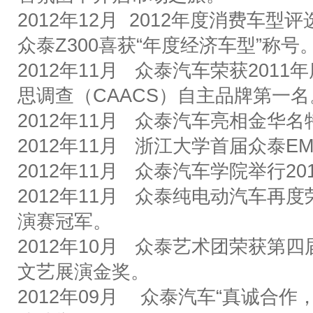
2012
年
12
月
2012
年度消费车型评
众泰
Z300
喜获
“
年度经济车型
”
称号
2012
年
11
月
众泰汽车荣获
2011
年
思调查（
CAACS
）自主品牌第一名
2012
年
11
月
众泰汽车亮相金华名
2012
年
11
月
浙江大学首届众泰
EM
2012
年
11
月
众泰汽车学院举行
20
2012
年
11
月
众泰纯电动汽车再度
演赛冠军。
2012
年
10
月
众泰艺术团荣获第四
文艺展演金奖。
2012
年
09
月
众泰汽车
“
真诚合作