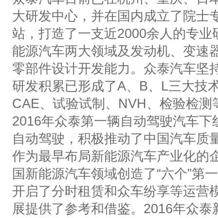
大研发中心，并在国内成立了院士
站，打造了一支近
2000
余人的专业
能源汽车两大领域及发动机、变速
零部件设计开发能力。众泰汽车坚
研发积累已形成了
A
、
B
、
L
三大技
CAE
、试验试制、
NVH
、检验检测
2016
年众泰第一辆自动驾驶汽车下
自动驾驶，积极推动了中国汽车质
作为最早布局新能源汽车产业化的
国新能源汽车领域创造了
“
六个
”
第一
开启了分时租赁和众车纷享等运营
展提供了参考和借鉴。
2016
年
众泰