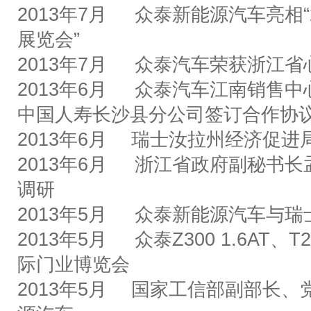
2013
年
7
月
众泰新能源
汽车亮相
展览会
”
2013
年
7
月
众泰汽车荣获浙江省
2013
年
6
月
众泰汽车江南销售中
中国人寿长沙县分公司签订合作协
2013
年
6
月 瑞士汝拉州经济促进
2013
年
6
月
浙江省政府副秘书长
调研
2013
年
5
月
众泰新能源汽车与瑞
2013
年
5
月
众泰
Z300 1.6AT
、
T2
际门业博览会
2013
年
5
月
国家工信部副部长、