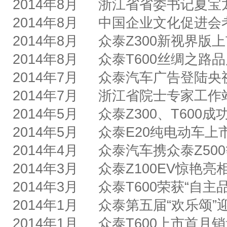
2014
年
8
月
浙江省省委书记夏宝
2014
年
8
月
中国企业文化促进会
2014
年
8
月
众泰
Z300
新视界版上
2014
年
8
月
众泰
T600
丝绸之路品
2014
年
7
月
众泰汽车广告登陆央
2014
年
7
月
浙江省院士专家工作
2014
年
5
月
众泰
Z300
、
T600
成
2014
年
5
月
众泰
E20
纯电动车上
2014
年
4
月
众泰汽车携众泰
Z500
2014
年
3
月
众泰
Z100EV
惊艳亮
2014
年
3
月
众泰
T600
荣获
“
自主
2014
年
1
月
众泰第五届
“
欢乐颂
”
2014
年
1
月
众泰
T600
上市首月销