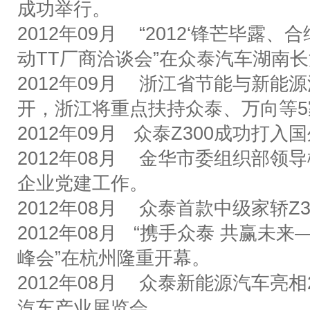
成功举行。
2012
年
09
月
“2012‘
锋芒毕露、合
动
TT
厂商洽谈会
”
在众泰汽车湖南长
2012
年
09
月
浙江省节能与新能源
开，浙江将重点扶持众泰、万向等
5
2012
年
09
月
众泰
Z300
成功打入国
2012
年
08
月
金华市委组织部领导
企业党建工作。
2012
年
08
月
众泰首款中级家轿
Z3
2012
年
08
月
“
携手众泰
共赢未来
峰会
”
在杭州隆重开幕。
2012
年
08
月
众泰新能源汽车亮相
汽车产业展览会。