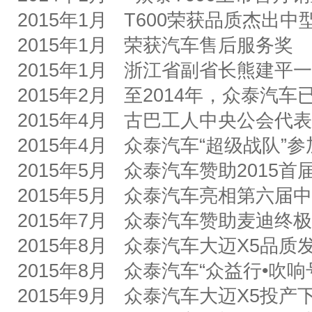
2015
年
1
月
T600
荣获品质杰出中
2015
年
1
月
荣获汽车售后服务奖
2015
年
1
月
浙江省副省长熊建平一
2015
年
2
月
至
2014
年，
众泰汽车
2015
年
4
月
古巴工人中央公会代表
2015
年
4
月
众泰汽车
“
超级战队
”
参
2015
年
5
月
众泰汽车赞助
2015
首
2015
年
5
月
众泰汽车亮相第六届中
2015
年
7
月
众泰汽车赞助麦迪终极
2015
年
8
月
众泰汽车
大迈
X5
品质
2015
年
8
月
众泰汽车
“
众益行
•
吹响
2015
年
9
月
众泰汽车大迈
X5
投产