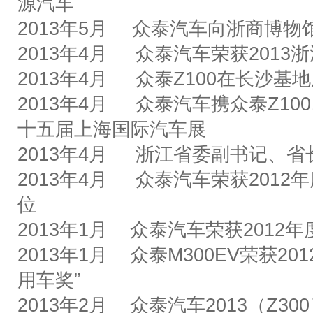
源汽车
2013
年
5
月
众泰汽车向浙商博物
2013
年
4
月
众泰汽车荣获
2013
浙
2013
年
4
月
众泰
Z100
在长沙基地
2013
年
4
月
众泰汽车携众泰
Z100
十五届上海国际汽车展
2013
年
4
月
浙江省委副书记、省
2013
年
4
月
众泰汽车荣获
2012
年
位
2013
年
1
月
众泰汽车荣获
2012
年
2013
年
1
月
众泰
M300EV
荣获
201
用车奖
”
2013
年
2
月
众泰汽车
2013
（
Z300