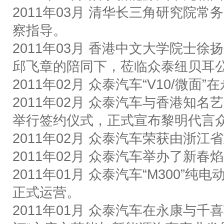
2011
年
03
月
清华长三角研究院常务
察指导。
2011
年
03
月
香港中文大学院士徐扬
邱飞章的陪同下，莅临众泰纽贝耳
2011
年
02
月
众泰汽车
“V10/
微面
”
在
2011
年
02
月
众泰汽车与香港知名艺
举行签约仪式，正式宣布黎明代言
2011
年
02
月
众泰汽车荣获由浙江省
2011
年
02
月
众泰汽车举办了新春焰
2011
年
01
月
众泰汽车
“M300”
纯电
正式运营。
2011
年
01
月
众泰汽车在永康与千喜