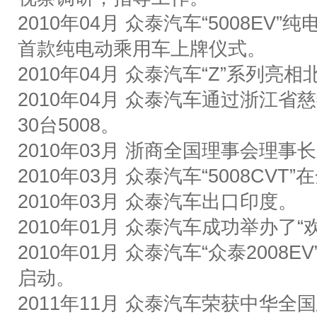
2010
年
04
月
众泰汽车
“5008EV”
纯
首款纯电动乘用车上牌仪式。
2010
年
04
月
众泰汽车
“Z”
系列亮相
2010
年
04
月
众泰汽车通过浙江省慈
30
台
5008
。
2010
年
03
月
浙商全国理事会理事长
2010
年
03
月
众泰汽车
“5008CVT”
在
2010
年
03
月
众泰汽车出口印度。
2010
年
01
月
众泰汽车成功举办了
“
2010
年
01
月
众泰汽车
“
众泰
2008EV
启动。
2011
年
11
月
众泰
汽车荣获中华全国