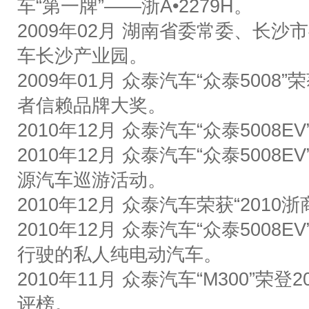
车
“
第一牌
”——
浙
A•2279H
。
2009
年
02
月
湖南省委常委、长沙市
车长沙产业园。
2009
年
01
月
众泰汽车
“
众泰
5008”
荣
者信赖品牌大奖。
2010
年
12
月
众泰
汽车
“
众泰
5008EV
2010
年
12
月
众泰汽车
“
众泰
5008EV
源汽车巡游活动。
2010
年
12
月
众泰汽车荣获
“2010
浙
2010
年
12
月
众泰汽车
“
众泰
5008EV
行驶的私人纯电动汽车。
2010
年
11
月
众泰汽车
“M300”
荣登
2
评榜。