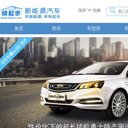


深圳
切换
首页
资讯
车型库
性价比下的超长续航勇士静态测评帝