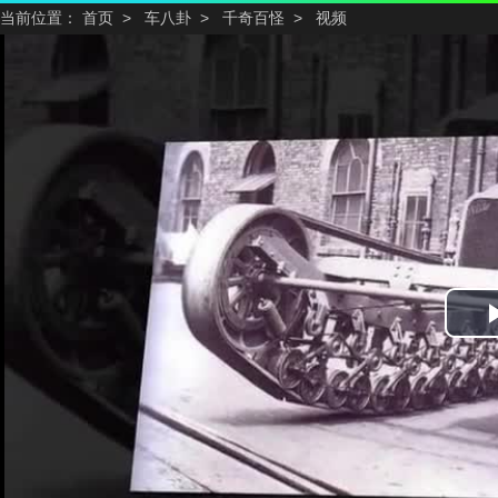
当前位置：
首页
>
车八卦
>
千奇百怪
>
视频