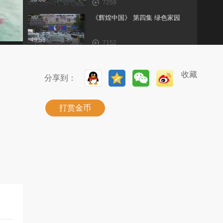
7259
《辉煌中国》 第四集 绿色家园
49:58
7152
《辉煌中国》 第三集 协调发展
收藏
分享到：
49:59
7073
两分钟带你认识广州车展上最引人
瞩目的氢燃料电池车
打赏金币
01:44
14567
北汽新能源EU2600
01:52
10859
2017广州车展新车速递 皮皮带你看
热门新能源车
03:02
9768