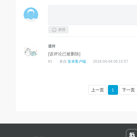

表情
逍何
[该评论已被删除]
#
1
来自
安卓客户端
2018-04-04 06:15:57
上一页
1
下一页