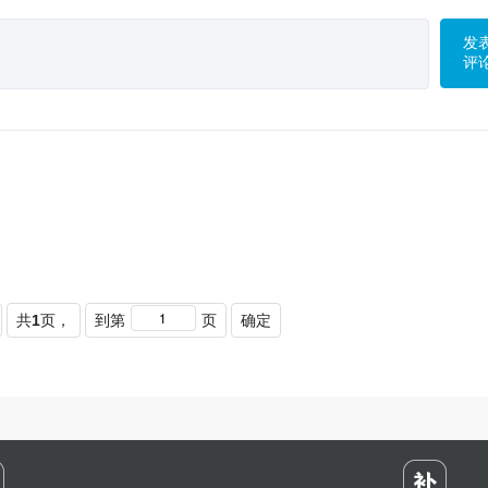
发
评
共
1
页，
到第
页
确定