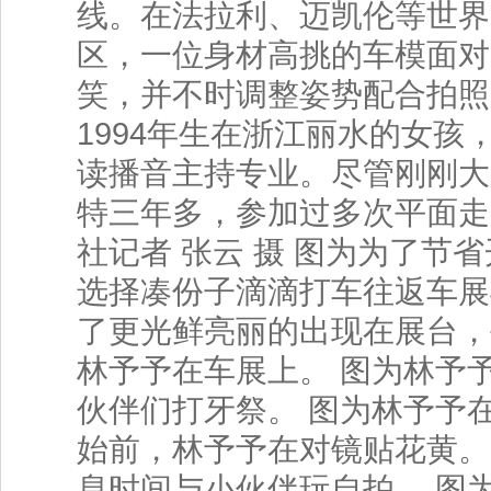
线。在法拉利、迈凯伦等世界
区，一位身材高挑的车模面对
笑，并不时调整姿势配合拍照
1994年生在浙江丽水的女孩
读播音主持专业。尽管刚刚大
特三年多，参加过多次平面走
社记者 张云 摄 图为为了节
选择凑份子滴滴打车往返车展
了更光鲜亮丽的出现在展台，
林予予在车展上。 图为林予
伙伴们打牙祭。 图为林予予
始前，林予予在对镜贴花黄。
息时间与小伙伴玩自拍。 图