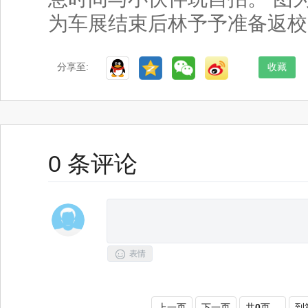
为车展结束后林予予准备返校
分享至:
收藏
0
条评论

表情
上一页
下一页
共
0
页，
到